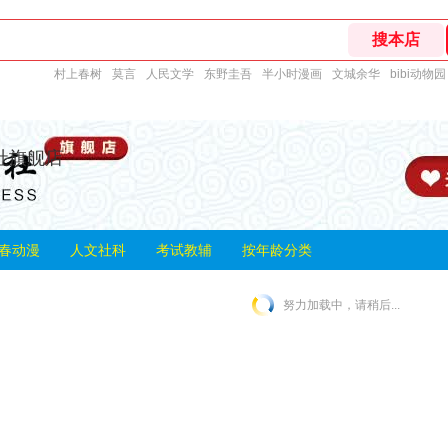
村上春树
莫言
人民文学
东野圭吾
半小时漫画
文城余华
bibi动物园
社旗舰店
春动漫
人文社科
考试教辅
按年龄分类
努力加载中，请稍后...