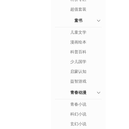
超值套装
童书
儿童文学
漫画绘本
科普百科
少儿国学
启蒙认知
益智游戏
青春动漫
青春小说
科幻小说
玄幻小说