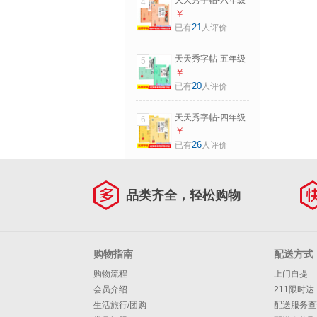
天天秀字帖-六年级
4
出版
上下两册 小学生写
￥
字帖语文辅导书籍
21
已有
人评价
正版 中小学生基础
训练儿童练字本
天天秀字帖-五年级
5
上下两册 小学生写
￥
字帖语文辅导书籍
20
已有
人评价
正版 中小学生基础
训练儿童练字本
天天秀字帖-四年级
6
上下两册 小学生写
￥
字帖语文辅导书籍
26
已有
人评价
正版 中小学生基础
训练儿童练字本
品类齐全，轻松购物
购物指南
配送方式
购物流程
上门自提
会员介绍
211限时达
生活旅行/团购
配送服务查