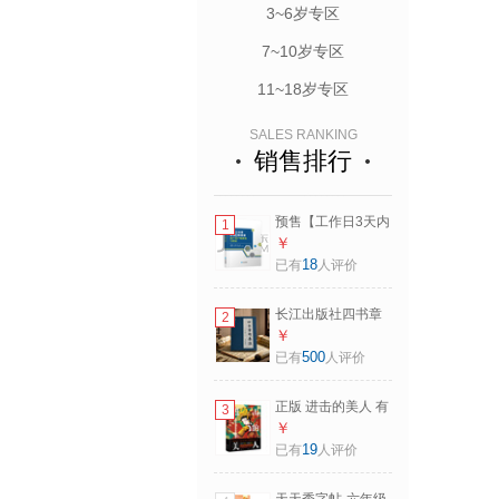
3~6岁专区
7~10岁专区
11~18岁专区
SALES RANKING
销售排行
预售【工作日3天内
1
发货】 丹江口水库
￥
常见藻类图谱及产
18
已有
人评价
毒产嗅种类与特征
长江出版社 李德旺
长江出版社四书章
2
丁洪亮 等 丹江口水
句集注 朱熹编撰 大
￥
库 藻类图谱 丹江口
学 中庸 论语 孟子经
500
已有
人评价
水库常见藻类图谱
典注释集成 简体横
及产毒产嗅种类与
排 适合阅读收藏 修
特征
正版 进击的美人 有
3
身养性立德 人生启
态度的中国古代美
￥
蒙书 长江出版社
人 南方赤火等/著 不
19
已有
人评价
一样的角度解读女
性的彪悍人生 长江